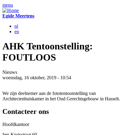
menu
Egide Meertens
nl
en
AHK Tentoonstelling:
FOUTLOOS
Nieuws
woensdag
,
16
oktober
,
2019
-
10
:
54
We zijn deelnemer aan de fototentoonstelling van
Architectenhuiskamer in het Oud Gerechtsgebouw in Hasselt.
Contacteer ons
Hoofdkantoor
Iers Kruisstraat 60