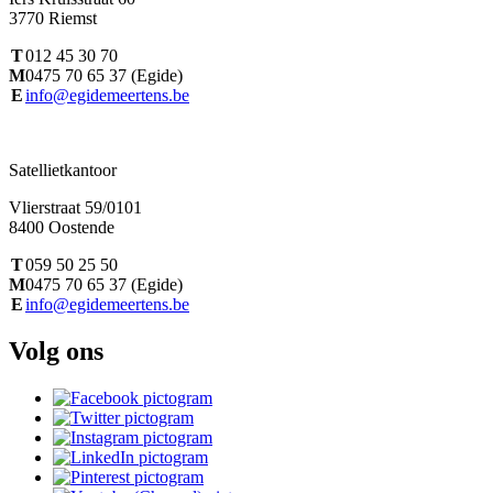
3770 Riemst
T
012 45 30 70
M
0475 70 65 37 (Egide)
E
info@egidemeertens.be
Satellietkantoor
Vlierstraat 59/0101
8400 Oostende
T
059 50 25 50
M
0475 70 65 37 (Egide)
E
info@egidemeertens.be
Volg ons